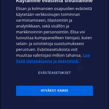
Käytämme evästeitä sivuillamme
Elisan ja kolmansien osapuolien evästeitä
OMAYHTEISÖ
käytetään verkkosivujen toiminnan
varmistamiseen, tilastointiin ja
VIANSELVITYS
analytiikkaan, sekä sisällön ja
markkinoinnin personointiin. Elisa voi
ASIAKASPALVELU
luovuttaa kumppaneilleen tietojasi, kuten
selain- ja ostotietoja suostumukseesi
ELISA.FI
perustuen. Evästeasetuksista voit
muuttaa valintojasi milloin tahansa.
Lue
lisää tietosuojasta ja evästeistä.
EVÄSTEASETUKSET
Sopimusehdot
Tietosuoja
Evästeasetukset
HYVÄKSY KAIKKI
Sääntelyviranomaiset
Saavutettavuus
Tekijänoikeudet © 2026 Elisa Oyj