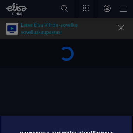
Lataa Elisa Viihde -sovellus
sovelluskaupastasi
OHJEET JA VINKIT