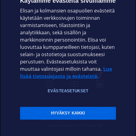
Käytämme evästeitä sivuillamme
Elisan ja kolmansien osapuolien evästeitä
OMAYHTEISÖ
käytetään verkkosivujen toiminnan
varmistamiseen, tilastointiin ja
VIANSELVITYS
analytiikkaan, sekä sisällön ja
markkinoinnin personointiin. Elisa voi
ASIAKASPALVELU
luovuttaa kumppaneilleen tietojasi, kuten
selain- ja ostotietoja suostumukseesi
ELISA.FI
perustuen. Evästeasetuksista voit
muuttaa valintojasi milloin tahansa.
Lue
lisää tietosuojasta ja evästeistä.
EVÄSTEASETUKSET
Sopimusehdot
Tietosuoja
Evästeasetukset
HYVÄKSY KAIKKI
Sääntelyviranomaiset
Saavutettavuus
Tekijänoikeudet © 2026 Elisa Oyj