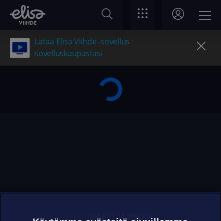
Lataa Elisa Viihde -sovellus
sovelluskaupastasi
OHJEET JA VINKIT