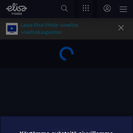
Lataa Elisa Viihde -sovellus
sovelluskaupastasi
OHJEET JA VINKIT