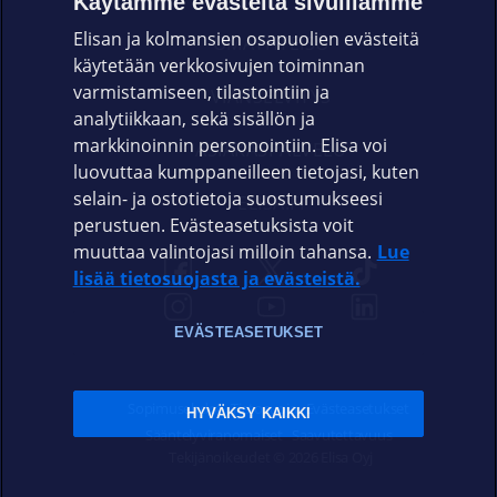
Käytämme evästeitä sivuillamme
Elisan ja kolmansien osapuolien evästeitä
OMAYHTEISÖ
käytetään verkkosivujen toiminnan
varmistamiseen, tilastointiin ja
VIANSELVITYS
analytiikkaan, sekä sisällön ja
markkinoinnin personointiin. Elisa voi
ASIAKASPALVELU
luovuttaa kumppaneilleen tietojasi, kuten
selain- ja ostotietoja suostumukseesi
ELISA.FI
perustuen. Evästeasetuksista voit
muuttaa valintojasi milloin tahansa.
Lue
lisää tietosuojasta ja evästeistä.
EVÄSTEASETUKSET
Sopimusehdot
Tietosuoja
Evästeasetukset
HYVÄKSY KAIKKI
Sääntelyviranomaiset
Saavutettavuus
Tekijänoikeudet © 2026 Elisa Oyj