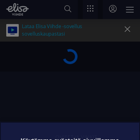
Lataa Elisa Viihde -sovellus
sovelluskaupastasi
OHJEET JA VINKIT