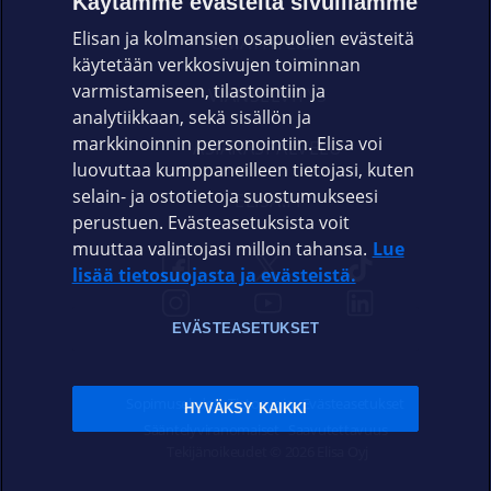
Käytämme evästeitä sivuillamme
Elisan ja kolmansien osapuolien evästeitä
OMAYHTEISÖ
käytetään verkkosivujen toiminnan
varmistamiseen, tilastointiin ja
VIANSELVITYS
analytiikkaan, sekä sisällön ja
markkinoinnin personointiin. Elisa voi
ASIAKASPALVELU
luovuttaa kumppaneilleen tietojasi, kuten
selain- ja ostotietoja suostumukseesi
ELISA.FI
perustuen. Evästeasetuksista voit
muuttaa valintojasi milloin tahansa.
Lue
lisää tietosuojasta ja evästeistä.
EVÄSTEASETUKSET
Sopimusehdot
Tietosuoja
Evästeasetukset
HYVÄKSY KAIKKI
Sääntelyviranomaiset
Saavutettavuus
Tekijänoikeudet © 2026 Elisa Oyj