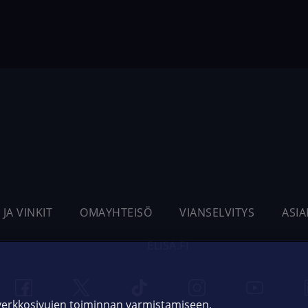
 JA VINKIT
OMAYHTEISÖ
VIANSELVITYS
ASI
ELISA.FI
 verkkosivujen toiminnan varmistamiseen,