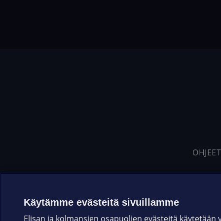
OHJEET
Käytämme evästeitä sivuillamme
Elisan ja kolmansien osapuolien evästeitä käytetään