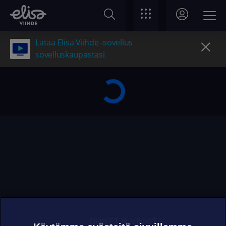
Lataa Elisa Viihde -sovellus
sovelluskaupastasi
OHJEET JA VINKIT