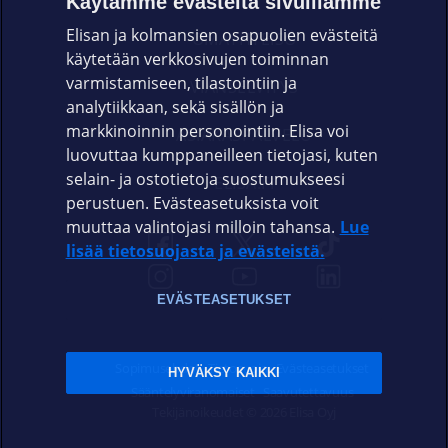
Käytämme evästeitä sivuillamme
Elisan ja kolmansien osapuolien evästeitä
OMAYHTEISÖ
käytetään verkkosivujen toiminnan
varmistamiseen, tilastointiin ja
VIANSELVITYS
analytiikkaan, sekä sisällön ja
markkinoinnin personointiin. Elisa voi
ASIAKASPALVELU
luovuttaa kumppaneilleen tietojasi, kuten
selain- ja ostotietoja suostumukseesi
ELISA.FI
perustuen. Evästeasetuksista voit
muuttaa valintojasi milloin tahansa.
Lue
lisää tietosuojasta ja evästeistä.
EVÄSTEASETUKSET
Sopimusehdot
Tietosuoja
Evästeasetukset
HYVÄKSY KAIKKI
Sääntelyviranomaiset
Saavutettavuus
Tekijänoikeudet © 2026 Elisa Oyj