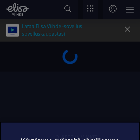
Lataa Elisa Viihde -sovellus
sovelluskaupastasi
OHJEET JA VINKIT