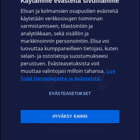
Käytämme evästeitä sivuillamme
Elisan ja kolmansien osapuolien evästeitä
OMAYHTEISÖ
käytetään verkkosivujen toiminnan
varmistamiseen, tilastointiin ja
VIANSELVITYS
analytiikkaan, sekä sisällön ja
markkinoinnin personointiin. Elisa voi
ASIAKASPALVELU
luovuttaa kumppaneilleen tietojasi, kuten
selain- ja ostotietoja suostumukseesi
ELISA.FI
perustuen. Evästeasetuksista voit
muuttaa valintojasi milloin tahansa.
Lue
lisää tietosuojasta ja evästeistä.
EVÄSTEASETUKSET
Sopimusehdot
Tietosuoja
Evästeasetukset
HYVÄKSY KAIKKI
Sääntelyviranomaiset
Saavutettavuus
Tekijänoikeudet © 2026 Elisa Oyj