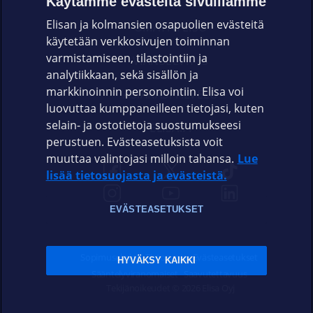
Käytämme evästeitä sivuillamme
Elisan ja kolmansien osapuolien evästeitä
OMAYHTEISÖ
käytetään verkkosivujen toiminnan
varmistamiseen, tilastointiin ja
VIANSELVITYS
analytiikkaan, sekä sisällön ja
markkinoinnin personointiin. Elisa voi
ASIAKASPALVELU
luovuttaa kumppaneilleen tietojasi, kuten
selain- ja ostotietoja suostumukseesi
ELISA.FI
perustuen. Evästeasetuksista voit
muuttaa valintojasi milloin tahansa.
Lue
lisää tietosuojasta ja evästeistä.
EVÄSTEASETUKSET
Sopimusehdot
Tietosuoja
Evästeasetukset
HYVÄKSY KAIKKI
Sääntelyviranomaiset
Saavutettavuus
Tekijänoikeudet © 2026 Elisa Oyj