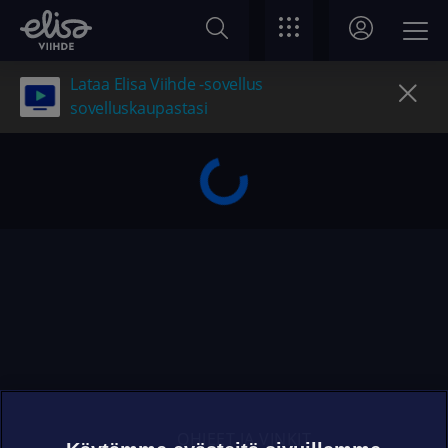
Lataa Elisa Viihde -sovellus
sovelluskaupastasi
OHJEET JA VINKIT