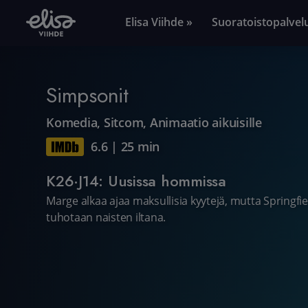
Elisa Viihde »
Suoratoistopalvel
Simpsonit
Komedia
,
Sitcom
,
Animaatio aikuisille
6.6
|
25 min
K26·J14: Uusissa hommissa
Marge alkaa ajaa maksullisia kyytejä, mutta Springfie
tuhotaan naisten iltana.