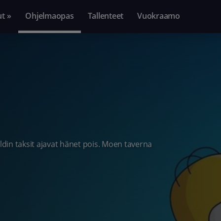
ut »
Ohjelmaopas
Tallenteet
Vuokraamo
ldin taksit ajavat hänet pois. Moen taverna