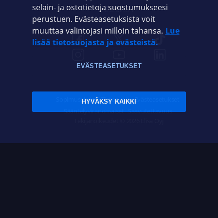
selain- ja ostotietoja suostumukseesi
ELISA.FI
perustuen. Evästeasetuksista voit
muuttaa valintojasi milloin tahansa.
Lue
lisää tietosuojasta ja evästeistä.
EVÄSTEASETUKSET
Sopimusehdot
Tietosuoja
Evästeasetukset
HYVÄKSY KAIKKI
Sääntelyviranomaiset
Saavutettavuus
Tekijänoikeudet © 2026 Elisa Oyj