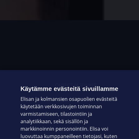
OHJEET JA VINKIT
Käytämme evästeitä sivuillamme
Elisan ja kolmansien osapuolien evästeitä
OMAYHTEISÖ
käytetään verkkosivujen toiminnan
varmistamiseen, tilastointiin ja
VIANSELVITYS
analytiikkaan, sekä sisällön ja
markkinoinnin personointiin. Elisa voi
ASIAKASPALVELU
luovuttaa kumppaneilleen tietojasi, kuten