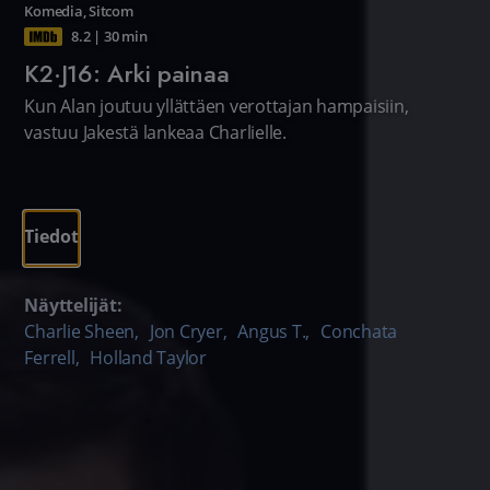
Komedia
,
Sitcom
8.2
|
30 min
K2·J16: Arki painaa
Kun Alan joutuu yllättäen verottajan hampaisiin,
vastuu Jakestä lankeaa Charlielle.
Tiedot
Näyttelijät:
Charlie Sheen
,
Jon Cryer
,
Angus T.
,
Conchata
Ferrell
,
Holland Taylor