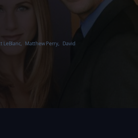
t LeBlanc
,
Matthew Perry
,
David