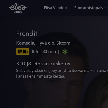
Elisa Viihde »
Suoratoistopalvel
Frendit
Komedia
,
Hyvä olo
,
Sitcom
8.6
|
30 min
|
K10·J3: Rossin rusketus
Sulavakäytöksinen Joey on yhtä itsevarma kuin ain
kanssa ensimmäistä kertaa.