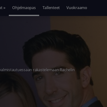
ut »
Ohjelmaopas
Tallenteet
Vuokraamo
a valmistautuessaan rakastelemaan Rachelin