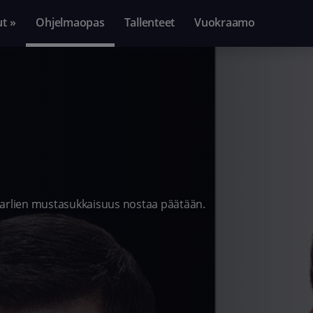
ut »
Ohjelmaopas
Tallenteet
Vuokraamo
harlien mustasukkaisuus nostaa päätään.