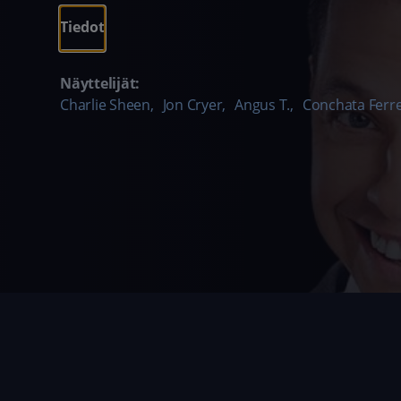
Tiedot
Näyttelijät:
Charlie Sheen
,
Jon Cryer
,
Angus T.
,
Conchata Ferre