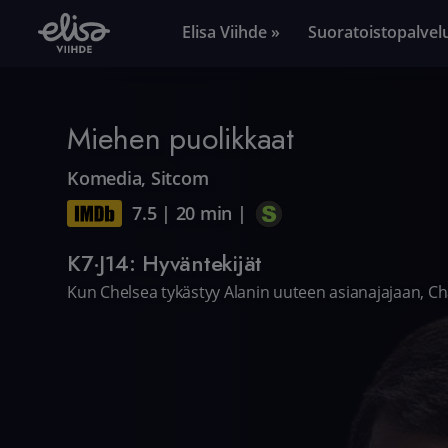
Elisa Viihde »
Suoratoistopalvel
Miehen puolikkaat
Komedia
,
Sitcom
7.5
|
20 min
|
K7·J14: Hyväntekijät
Kun Chelsea tykästyy Alanin uuteen asianajajaan, C