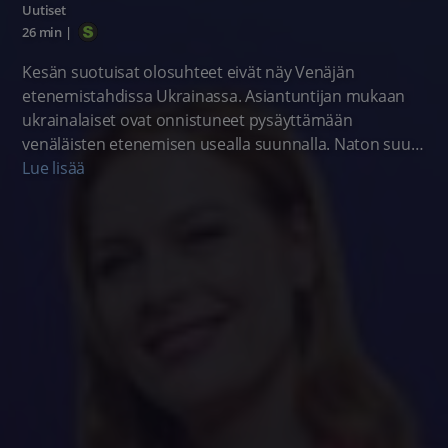
Uutiset
26 min
|
Kesän suotuisat olosuhteet eivät näy Venäjän
etenemistahdissa Ukrainassa. Asiantuntijan mukaan
ukrainalaiset ovat onnistuneet pysäyttämään
venäläisten etenemisen usealla suunnalla. Naton suuri
miehittämätön tiedustelukone lentää parhaillaan
Lue lisää
ensimmäistä kertaa Suomesta käsin. Veikkauksen
monopoli rahapeleissä loppuu ensi vuoden jälkeen.
Pelimainonnan raju kasvu huolestuttaa jopa
lainvalmistelijoita. Tutkijat selvittävät erittäin
uhanalaisen haahkan kykyä selviytyä vihamielisessä
ympäristössä.