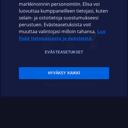
markkinoinnin personointiin. Elisa voi
ASIAKASPALVELU
luovuttaa kumppaneilleen tietojasi, kuten
selain- ja ostotietoja suostumukseesi
ELISA.FI
perustuen. Evästeasetuksista voit
muuttaa valintojasi milloin tahansa.
Lue
lisää tietosuojasta ja evästeistä.
EVÄSTEASETUKSET
Sopimusehdot
Tietosuoja
Evästeasetukset
HYVÄKSY KAIKKI
Sääntelyviranomaiset
Saavutettavuus
Tekijänoikeudet © 2026 Elisa Oyj