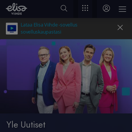
Lataa Elisa Viihde -sovellus
sovelluskaupastasi
Yle Uutiset