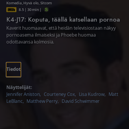
Komedia
,
Hyvä olo
,
Sitcom
8.5
|
30 min
|
K4·J17: Koputa, täällä katsellaan pornoa
Kaverit huomaavat, että heidän televisiostaan näkyy
pornoasema ilmaiseksi ja Phoebe huomaa
odottavansa kolmosia.
Tiedot
Näyttelijät:
Jennifer Aniston
,
Courteney Cox
,
Lisa Kudrow
,
Matt
LeBlanc
,
Matthew Perry
,
David Schwimmer