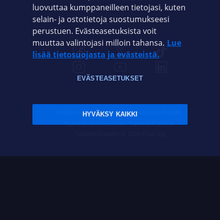
luovuttaa kumppaneilleen tietojasi, kuten
selain- ja ostotietoja suostumukseesi
ELISA.FI
perustuen. Evästeasetuksista voit
muuttaa valintojasi milloin tahansa.
Lue
lisää tietosuojasta ja evästeistä.
EVÄSTEASETUKSET
Sopimusehdot
Tietosuoja
Evästeasetukset
HYVÄKSY KAIKKI
Sääntelyviranomaiset
Saavutettavuus
Tekijänoikeudet © 2026 Elisa Oyj