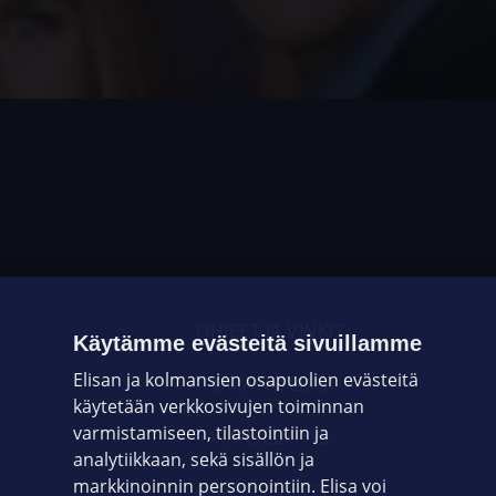
OHJEET JA VINKIT
Käytämme evästeitä sivuillamme
Elisan ja kolmansien osapuolien evästeitä
OMAYHTEISÖ
käytetään verkkosivujen toiminnan
varmistamiseen, tilastointiin ja
VIANSELVITYS
analytiikkaan, sekä sisällön ja
markkinoinnin personointiin. Elisa voi
ASIAKASPALVELU