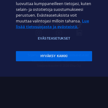
luovuttaa kumppaneilleen tietojasi, kuten
selain- ja ostotietoja suostumukseesi
ELISA.FI
perustuen. Evästeasetuksista voit
muuttaa valintojasi milloin tahansa.
Lue
lisää tietosuojasta ja evästeistä.
EVÄSTEASETUKSET
Sopimusehdot
Tietosuoja
Evästeasetukset
HYVÄKSY KAIKKI
Sääntelyviranomaiset
Saavutettavuus
Tekijänoikeudet © 2026 Elisa Oyj