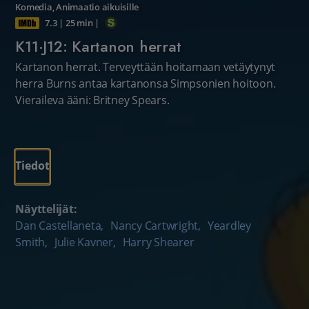
Komedia
,
Animaatio aikuisille
7.3
|
25 min
|
K11·J12: Kartanon herrat
Kartanon herrat. Terveyttään hoitamaan vetäytynyt
herra Burns antaa kartanonsa Simpsonien hoitoon.
Vieraileva ääni: Britney Spears.
Tiedot
Näyttelijät:
Dan Castellaneta
,
Nancy Cartwright
,
Yeardley
Smith
,
Julie Kavner
,
Harry Shearer