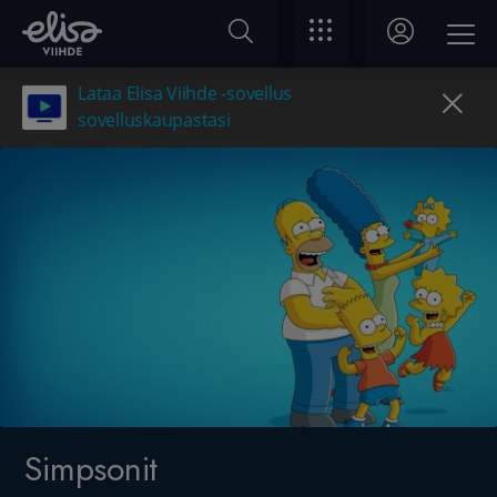
Lataa Elisa Viihde -sovellus
sovelluskaupastasi
Simpsonit