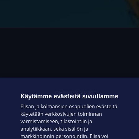
OHJEET JA VINKIT
Käytämme evästeitä sivuillamme
Elisan ja kolmansien osapuolien evästeitä
OMAYHTEISÖ
käytetään verkkosivujen toiminnan
varmistamiseen, tilastointiin ja
VIANSELVITYS
analytiikkaan, sekä sisällön ja
markkinoinnin personointiin. Elisa voi
ASIAKASPALVELU