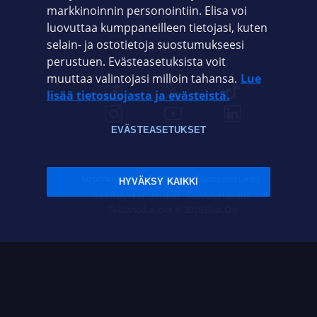
markkinoinnin personointiin. Elisa voi
ASIAKASPALVELU
luovuttaa kumppaneilleen tietojasi, kuten
selain- ja ostotietoja suostumukseesi
ELISA.FI
perustuen. Evästeasetuksista voit
muuttaa valintojasi milloin tahansa.
Lue
lisää tietosuojasta ja evästeistä.
EVÄSTEASETUKSET
Sopimusehdot
Tietosuoja
Evästeasetukset
HYVÄKSY KAIKKI
Sääntelyviranomaiset
Saavutettavuus
Tekijänoikeudet © 2026 Elisa Oyj