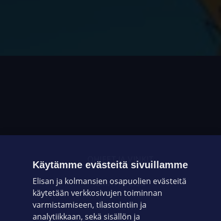
OHJEET JA VINKIT
Käytämme evästeitä sivuillamme
Elisan ja kolmansien osapuolien evästeitä
OMAYHTEISÖ
käytetään verkkosivujen toiminnan
varmistamiseen, tilastointiin ja
VIANSELVITYS
analytiikkaan, sekä sisällön ja