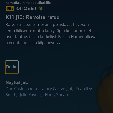
Komedia
,
Animaatio aikuisille
6.4
|
25 min
|
K11·J13: Raivoisa ratsu
Raivoisa ratsu. Simpsonit pelastavat hevosen
lemmikikseen, mutta kun ylläpitokustannukset
osoittautuvat liian korkeiksi, Bart ja Homer alkavat
treenata pollesta kilpahevosta.
Tiedot
Näyttelijät:
Dan Castellaneta
,
Nancy Cartwright
,
Yeardley
Smith
,
Julie Kavner
,
Harry Shearer