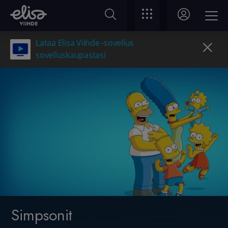
Lataa Elisa Viihde -sovellus
sovelluskaupastasi
Simpsonit