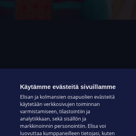
OHJEET JA VINKIT
Käytämme evästeitä sivuillamme
Elisan ja kolmansien osapuolien evästeitä
OMAYHTEISÖ
käytetään verkkosivujen toiminnan
varmistamiseen, tilastointiin ja
VIANSELVITYS
analytiikkaan, sekä sisällön ja
markkinoinnin personointiin. Elisa voi
ASIAKASPALVELU
luovuttaa kumppaneilleen tietojasi, kuten