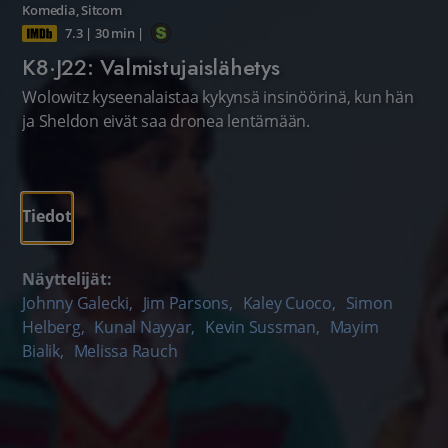
Komedia
,
Sitcom
7.3
|
30 min
|
K8·J22: Valmistujaislähetys
Wolowitz kyseenalaistaa kykynsä insinöörinä, kun hän
ja Sheldon eivät saa dronea lentämään.
Tiedot
Näyttelijät:
Johnny Galecki
,
Jim Parsons
,
Kaley Cuoco
,
Simon
Helberg
,
Kunal Nayyar
,
Kevin Sussman
,
Mayim
Bialik
,
Melissa Rauch