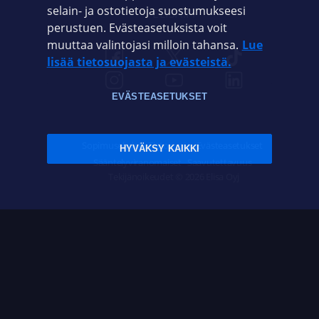
selain- ja ostotietoja suostumukseesi
ELISA.FI
perustuen. Evästeasetuksista voit
muuttaa valintojasi milloin tahansa.
Lue
lisää tietosuojasta ja evästeistä.
EVÄSTEASETUKSET
Sopimusehdot
Tietosuoja
Evästeasetukset
HYVÄKSY KAIKKI
Sääntelyviranomaiset
Saavutettavuus
Tekijänoikeudet © 2026 Elisa Oyj