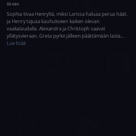
55 min
Sophia tivaa Henryltä, miksi Larissa haluaa perua häät,
ja Henry tajuaa kauhukseen kaiken olevan
vaakalaudalla. Alexandra ja Christoph saavat
yllätysvieraan. Greta pyrkii jälleen päättämään lasta
koskevista asioista yksin.
Lue lisää