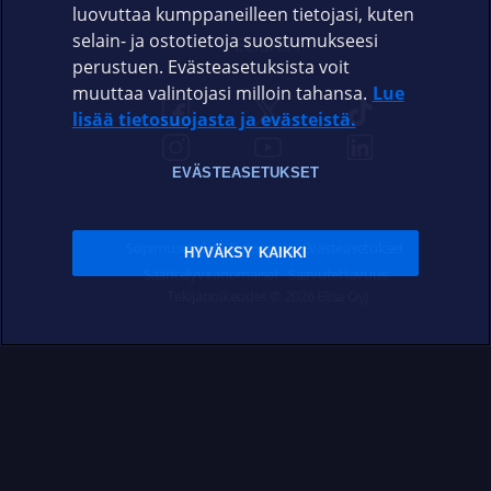
luovuttaa kumppaneilleen tietojasi, kuten
selain- ja ostotietoja suostumukseesi
ELISA.FI
perustuen. Evästeasetuksista voit
muuttaa valintojasi milloin tahansa.
Lue
lisää tietosuojasta ja evästeistä.
EVÄSTEASETUKSET
Sopimusehdot
Tietosuoja
Evästeasetukset
HYVÄKSY KAIKKI
Sääntelyviranomaiset
Saavutettavuus
Tekijänoikeudet © 2026 Elisa Oyj