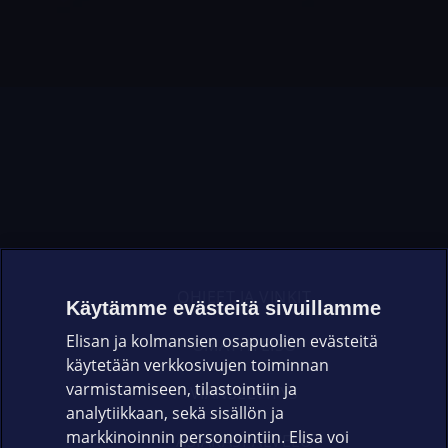
OHJEET JA VINKIT
Käytämme evästeitä sivuillamme
Elisan ja kolmansien osapuolien evästeitä
OMAYHTEISÖ
käytetään verkkosivujen toiminnan
varmistamiseen, tilastointiin ja
VIANSELVITYS
analytiikkaan, sekä sisällön ja
markkinoinnin personointiin. Elisa voi
ASIAKASPALVELU