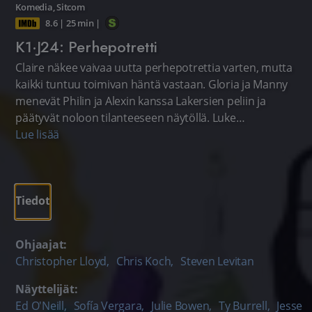
Komedia
,
Sitcom
8.6
|
25 min
|
K1·J24: Perhepotretti
Claire näkee vaivaa uutta perhepotrettia varten, mutta
kaikki tuntuu toimivan häntä vastaan. Gloria ja Manny
menevät Philin ja Alexin kanssa Lakersien peliin ja
päätyvät noloon tilanteeseen näytöllä. Luke
haastattelee Jayta kouluprojektia varten, ja Cameron
Lue lisää
saa keikan häälaulajana. Mitchell on kotona Lilyn ja
kurittoman kyyhkysen kanssa.
Tiedot
Ohjaajat:
Christopher Lloyd
,
Chris Koch
,
Steven Levitan
Näyttelijät:
Ed O'Neill
,
Sofía Vergara
,
Julie Bowen
,
Ty Burrell
,
Jesse