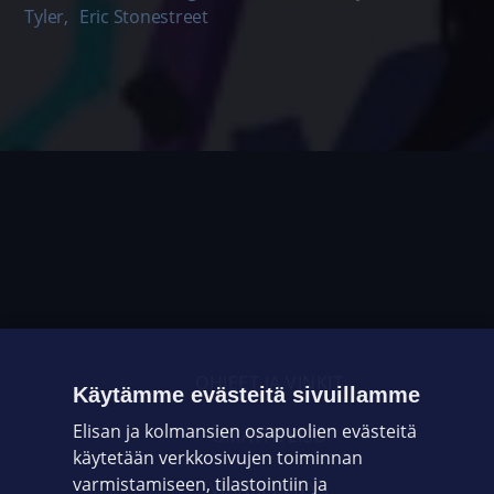
Tyler
,
Eric Stonestreet
OHJEET JA VINKIT
Käytämme evästeitä sivuillamme
Elisan ja kolmansien osapuolien evästeitä
OMAYHTEISÖ
käytetään verkkosivujen toiminnan
varmistamiseen, tilastointiin ja
VIANSELVITYS