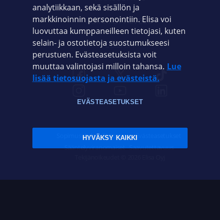
analytiikkaan, sekä sisällön ja
markkinoinnin personointiin. Elisa voi
ASIAKASPALVELU
luovuttaa kumppaneilleen tietojasi, kuten
selain- ja ostotietoja suostumukseesi
ELISA.FI
perustuen. Evästeasetuksista voit
muuttaa valintojasi milloin tahansa.
Lue
lisää tietosuojasta ja evästeistä.
EVÄSTEASETUKSET
Sopimusehdot
Tietosuoja
Evästeasetukset
HYVÄKSY KAIKKI
Sääntelyviranomaiset
Saavutettavuus
Tekijänoikeudet © 2026 Elisa Oyj