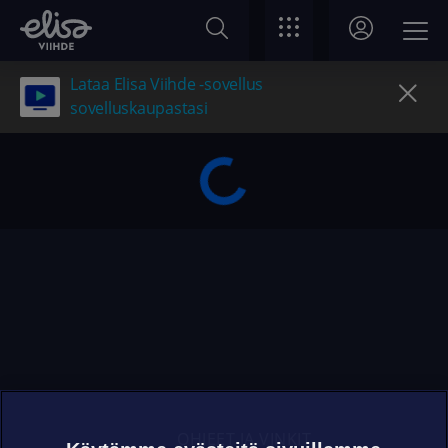
Lataa Elisa Viihde -sovellus
sovelluskaupastasi
OHJEET JA VINKIT