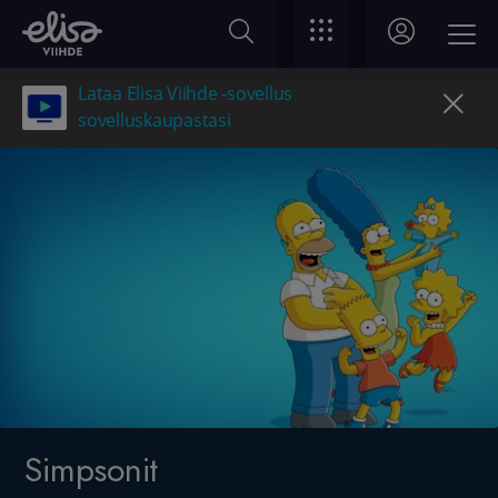
Lataa Elisa Viihde -sovellus
sovelluskaupastasi
Simpsonit