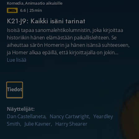
Komedia
,
Animaatio aikuisille
6.6
|
25 min
K21·J9: Kaikki isäni tarinat
Isoisä tapaa sanomalehtikolumnistin, joka kirjoittaa
historiikin hänen elämästään paikallislehteen. Se
aiheuttaa särön Homerin ja hänen isänsä suhteeseen,
ja Homer alkaa epäillä, että kirjoittajalla on jokin
salaisuus tai katala motiivi. Bart tuo kotiin luokkansa
Lue lisää
rakastetun nuken, ja Lisa pudottaa sen vahingossa
viemäriin.
Tiedot
Näyttelijät:
Dan Castellaneta
,
Nancy Cartwright
,
Yeardley
Smith
,
Julie Kavner
,
Harry Shearer