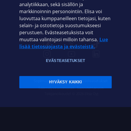
analytiikkaan, sekä sisällön ja
markkinoinnin personointiin. Elisa voi
ASIAKASPALVELU
luovuttaa kumppaneilleen tietojasi, kuten
selain- ja ostotietoja suostumukseesi
ELISA.FI
perustuen. Evästeasetuksista voit
muuttaa valintojasi milloin tahansa.
Lue
lisää tietosuojasta ja evästeistä.
EVÄSTEASETUKSET
Sopimusehdot
Tietosuoja
Evästeasetukset
HYVÄKSY KAIKKI
Sääntelyviranomaiset
Saavutettavuus
Tekijänoikeudet © 2026 Elisa Oyj