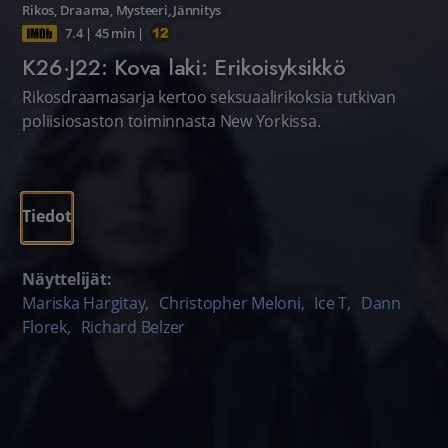
Rikos
,
Draama
,
Mysteeri
,
Jännitys
7.4
|
45 min
|
K26·J22: Kova laki: Erikoisyksikkö
Rikosdraamasarja kertoo seksuaalirikoksia tutkivan
poliisiosaston toiminnasta New Yorkissa.
Tiedot
Näyttelijät:
Mariska Hargitay
,
Christopher Meloni
,
Ice T
,
Dann
Florek
,
Richard Belzer