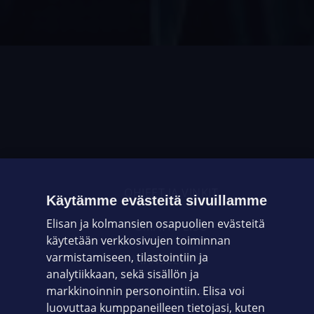
OHJEET JA VINKIT
Käytämme evästeitä sivuillamme
Elisan ja kolmansien osapuolien evästeitä
OMAYHTEISÖ
käytetään verkkosivujen toiminnan
varmistamiseen, tilastointiin ja
VIANSELVITYS
analytiikkaan, sekä sisällön ja
markkinoinnin personointiin. Elisa voi
ASIAKASPALVELU
luovuttaa kumppaneilleen tietojasi, kuten