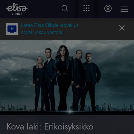
Lataa Elisa Viihde -sovellus
sovelluskaupastasi
Kova laki: Erikoisyksikkö