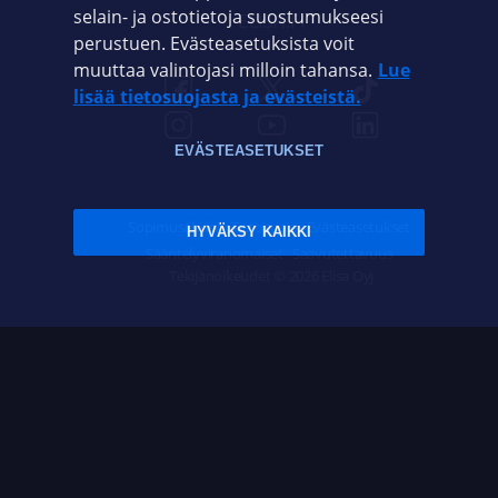
selain- ja ostotietoja suostumukseesi
ELISA.FI
perustuen. Evästeasetuksista voit
muuttaa valintojasi milloin tahansa.
Lue
lisää tietosuojasta ja evästeistä.
EVÄSTEASETUKSET
Sopimusehdot
Tietosuoja
Evästeasetukset
HYVÄKSY KAIKKI
Sääntelyviranomaiset
Saavutettavuus
Tekijänoikeudet © 2026 Elisa Oyj