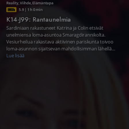
Reality
,
Viihde
,
Elämäntapa
5.9
|
1 h 0 min
K14·J99: Rantaunelmia
Sardiniaan rakastuneet Katrina ja Colin etsivät
unelmiensa loma-asuntoa Smaragdirannikolta.
Vesiurheilua rakastava aktiivinen pariskunta toivoo
loma-asunnon sijaitsevan mahdollisimman lähellä
rantaa.
Lue lisää