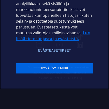
analytiikkaan, sekä sisällön ja
markkinoinnin personointiin. Elisa voi
ASIAKASPALVELU
luovuttaa kumppaneilleen tietojasi, kuten
selain- ja ostotietoja suostumukseesi
ELISA.FI
perustuen. Evästeasetuksista voit
muuttaa valintojasi milloin tahansa.
Lue
lisää tietosuojasta ja evästeistä.
EVÄSTEASETUKSET
Sopimusehdot
Tietosuoja
Evästeasetukset
HYVÄKSY KAIKKI
Sääntelyviranomaiset
Saavutettavuus
Tekijänoikeudet © 2026 Elisa Oyj