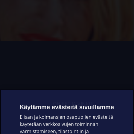
OHJEET JA VINKIT
Käytämme evästeitä sivuillamme
Elisan ja kolmansien osapuolien evästeitä
OMAYHTEISÖ
käytetään verkkosivujen toiminnan
varmistamiseen, tilastointiin ja
VIANSELVITYS