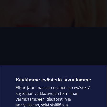
OHJEET JA VINKIT
Käytämme evästeitä sivuillamme
Elisan ja kolmansien osapuolien evästeitä
OMAYHTEISÖ
käytetään verkkosivujen toiminnan
varmistamiseen, tilastointiin ja
VIANSELVITYS
analytiikkaan, sekä sisällön ja