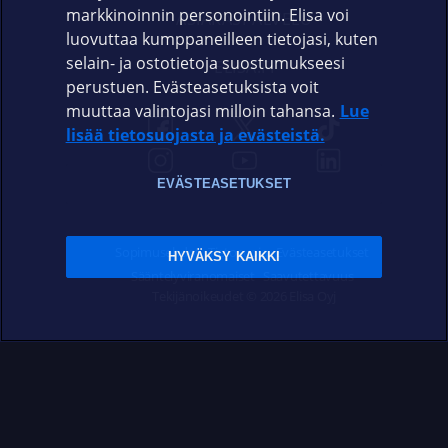
markkinoinnin personointiin. Elisa voi
ASIAKASPALVELU
luovuttaa kumppaneilleen tietojasi, kuten
selain- ja ostotietoja suostumukseesi
ELISA.FI
perustuen. Evästeasetuksista voit
muuttaa valintojasi milloin tahansa.
Lue
lisää tietosuojasta ja evästeistä.
EVÄSTEASETUKSET
Sopimusehdot
Tietosuoja
Evästeasetukset
HYVÄKSY KAIKKI
Sääntelyviranomaiset
Saavutettavuus
Tekijänoikeudet © 2026 Elisa Oyj