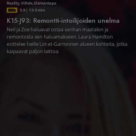
Reality
,
Viihde
,
Elämäntapa
5.9
|
1 h 5 min
K15·J93: Remontti-intoilijoiden unelma
Neil ja Zoe haluavat ostaa vanhan maatalon ja
remontoida sen haluamakseen. Laura Hamilton
esittelee heille Lot-et-Garronnen alueen kohteita, jotka
kaipaavat paljon laittoa.