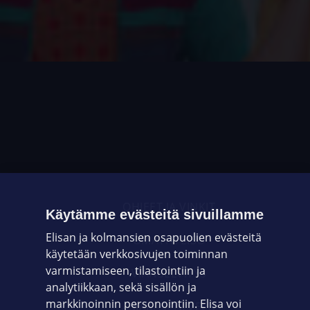
OHJEET JA VINKIT
Käytämme evästeitä sivuillamme
Elisan ja kolmansien osapuolien evästeitä
OMAYHTEISÖ
käytetään verkkosivujen toiminnan
varmistamiseen, tilastointiin ja
VIANSELVITYS
analytiikkaan, sekä sisällön ja
markkinoinnin personointiin. Elisa voi
ASIAKASPALVELU