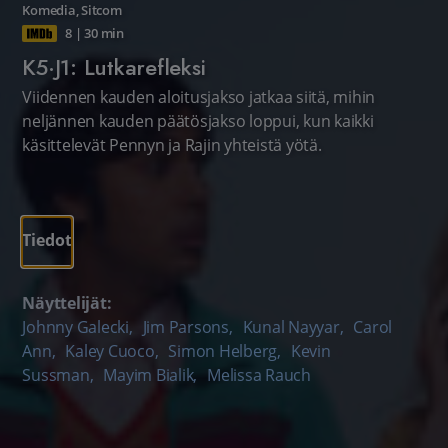
Komedia
,
Sitcom
8
|
30 min
K5·J1: Lutkarefleksi
Viidennen kauden aloitusjakso jatkaa siitä, mihin
neljännen kauden päätösjakso loppui, kun kaikki
käsittelevät Pennyn ja Rajin yhteistä yötä.
Tiedot
Näyttelijät:
Johnny Galecki
,
Jim Parsons
,
Kunal Nayyar
,
Carol
Ann
,
Kaley Cuoco
,
Simon Helberg
,
Kevin
Sussman
,
Mayim Bialik
,
Melissa Rauch