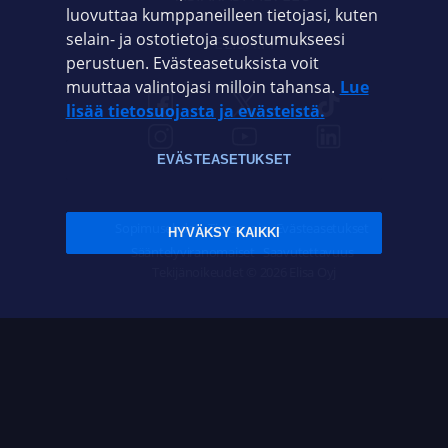
luovuttaa kumppaneilleen tietojasi, kuten
selain- ja ostotietoja suostumukseesi
ELISA.FI
perustuen. Evästeasetuksista voit
muuttaa valintojasi milloin tahansa.
Lue
lisää tietosuojasta ja evästeistä.
EVÄSTEASETUKSET
Sopimusehdot
Tietosuoja
Evästeasetukset
HYVÄKSY KAIKKI
Sääntelyviranomaiset
Saavutettavuus
Tekijänoikeudet © 2026 Elisa Oyj