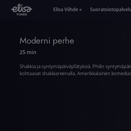
Elisa Viihde »
Suoratoistopalvel
Moderni perhe
25 min
Shakkia ja syntymäpäiväyllätyksiä. Philin syntymäpäi
kohtaavat shakkiareenalla. Amerikkalainen komedias