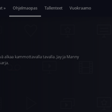
ut »
Ohjelmaopas
Tallenteet
Vuokraamo
vä alkaa kammottavalla tavalla. Jay ja Manny
arja.