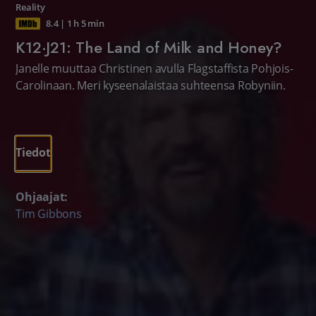
Reality
8.4
|
1 h 5 min
K12·J21: The Land of Milk and Honey?
Janelle muuttaa Christinen avulla Flagstaffista Pohjois-
Carolinaan. Meri kyseenalaistaa suhteensa Robyniin.
Tiedot
Ohjaajat:
Tim Gibbons