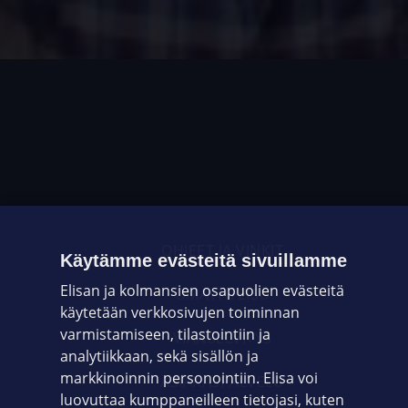
OHJEET JA VINKIT
Käytämme evästeitä sivuillamme
Elisan ja kolmansien osapuolien evästeitä
OMAYHTEISÖ
käytetään verkkosivujen toiminnan
varmistamiseen, tilastointiin ja
VIANSELVITYS
analytiikkaan, sekä sisällön ja
markkinoinnin personointiin. Elisa voi
ASIAKASPALVELU
luovuttaa kumppaneilleen tietojasi, kuten