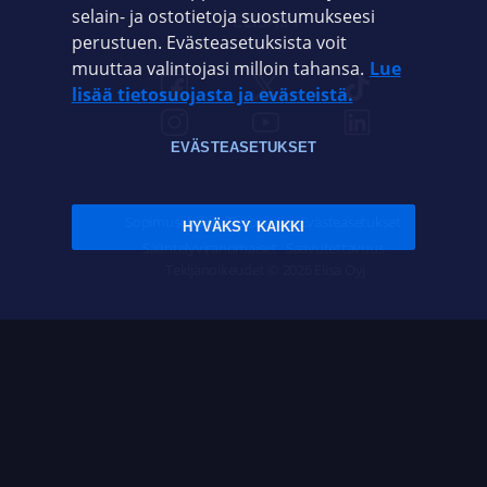
selain- ja ostotietoja suostumukseesi
ELISA.FI
perustuen. Evästeasetuksista voit
muuttaa valintojasi milloin tahansa.
Lue
lisää tietosuojasta ja evästeistä.
EVÄSTEASETUKSET
Sopimusehdot
Tietosuoja
Evästeasetukset
HYVÄKSY KAIKKI
Sääntelyviranomaiset
Saavutettavuus
Tekijänoikeudet © 2026 Elisa Oyj