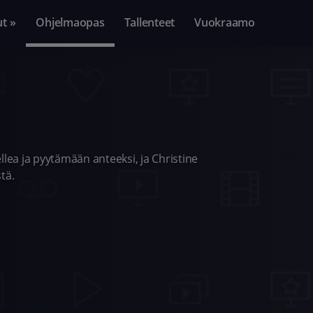
ut »
Ohjelmaopas
Tallenteet
Vuokraamo
ea ja pyytämään anteeksi, ja Christine
tä.