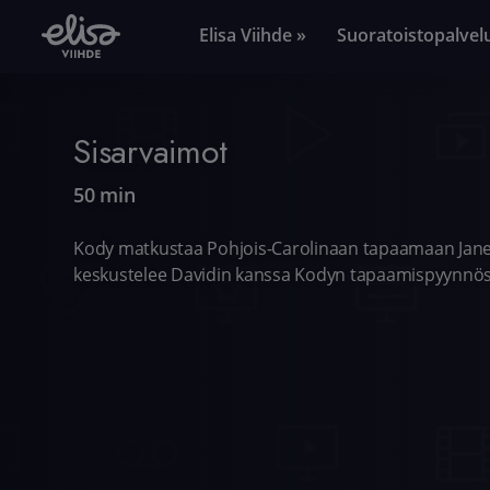
Elisa Viihde »
Suoratoistopalvel
Sisarvaimot
50 min
Kody matkustaa Pohjois-Carolinaan tapaamaan Janell
keskustelee Davidin kanssa Kodyn tapaamispyynnös