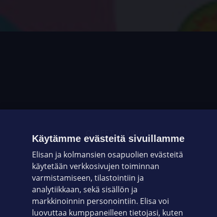
OHJEET JA VINKIT
Käytämme evästeitä sivuillamme
Elisan ja kolmansien osapuolien evästeitä
OMAYHTEISÖ
käytetään verkkosivujen toiminnan
varmistamiseen, tilastointiin ja
VIANSELVITYS
analytiikkaan, sekä sisällön ja
markkinoinnin personointiin. Elisa voi
ASIAKASPALVELU
luovuttaa kumppaneilleen tietojasi, kuten