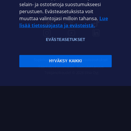
selain- ja ostotietoja suostumukseesi
ELISA.FI
perustuen. Evästeasetuksista voit
muuttaa valintojasi milloin tahansa.
Lue
lisää tietosuojasta ja evästeistä.
EVÄSTEASETUKSET
Sopimusehdot
Tietosuoja
Evästeasetukset
HYVÄKSY KAIKKI
Sääntelyviranomaiset
Saavutettavuus
Tekijänoikeudet © 2026 Elisa Oyj