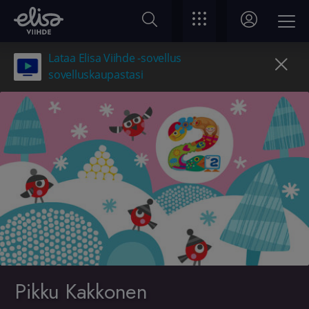
Lataa Elisa Viihde -sovellus
sovelluskaupastasi
Pikku Kakkonen