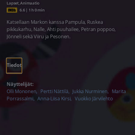
Lapset
,
Animaatio
6.6
|
1 h 0 min
Katsellaan Markon kanssa Pampula, Ruskea
pikkukarhu, Nalle, Ahti puuhailee, Petran poppoo,
Jönneli sekä Viiru ja Pesonen.
Tiedot
Näyttelijät:
Olli Mononen
,
Pertti Nättilä
,
Jukka Nurminen
,
Marita
Porrassalmi
,
Anna-Liisa Kirsi
,
Vuokko Järvilehto