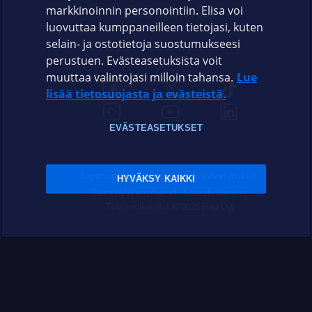
markkinoinnin personointiin. Elisa voi
ASIAKASPALVELU
luovuttaa kumppaneilleen tietojasi, kuten
selain- ja ostotietoja suostumukseesi
ELISA.FI
perustuen. Evästeasetuksista voit
muuttaa valintojasi milloin tahansa.
Lue
lisää tietosuojasta ja evästeistä.
EVÄSTEASETUKSET
Sopimusehdot
Tietosuoja
Evästeasetukset
HYVÄKSY KAIKKI
Sääntelyviranomaiset
Saavutettavuus
Tekijänoikeudet © 2026 Elisa Oyj