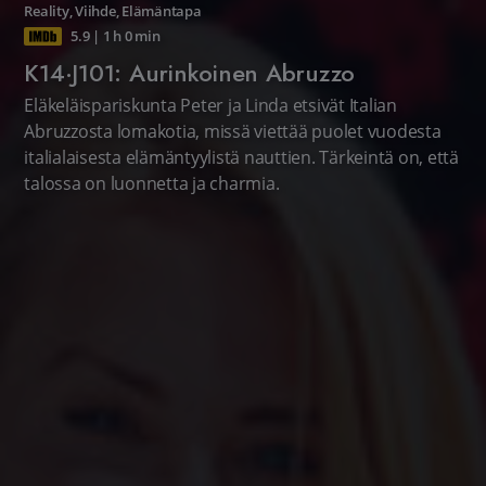
Reality
,
Viihde
,
Elämäntapa
5.9
|
1 h 0 min
K14·J101: Aurinkoinen Abruzzo
Eläkeläispariskunta Peter ja Linda etsivät Italian
Abruzzosta lomakotia, missä viettää puolet vuodesta
italialaisesta elämäntyylistä nauttien. Tärkeintä on, että
talossa on luonnetta ja charmia.