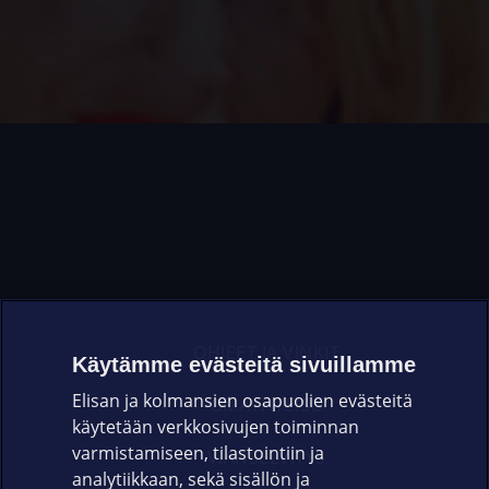
OHJEET JA VINKIT
Käytämme evästeitä sivuillamme
Elisan ja kolmansien osapuolien evästeitä
OMAYHTEISÖ
käytetään verkkosivujen toiminnan
varmistamiseen, tilastointiin ja
VIANSELVITYS
analytiikkaan, sekä sisällön ja