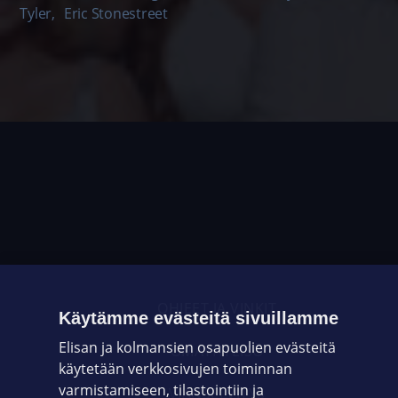
Tyler
,
Eric Stonestreet
OHJEET JA VINKIT
Käytämme evästeitä sivuillamme
Elisan ja kolmansien osapuolien evästeitä
OMAYHTEISÖ
käytetään verkkosivujen toiminnan
varmistamiseen, tilastointiin ja
VIANSELVITYS