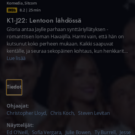
Komedia
,
Sitcom
8.2
|
25 min
K1·J22: Lentoon lähdössä
Gloria antaa Jaylle parhaan synttäriyllätyksen -
romanttisen loman Havaijilla. Harmi vain, että hän on
kutsunut koko perheen mukaan. Kaikki saapuvat
kentälle, ja seuraa sekopäinen kohtaus, kun henkkarit
ovat unohtuneet, turvatoimia rikotaan ja koetaan
Lue lisää
lentopelkoa.
Tiedot
Ohjaajat:
Christopher Lloyd
,
Chris Koch
,
Steven Levitan
Näyttelijät:
Ed O'Neill
,
Sofía Vergara
,
Julie Bowen
,
Ty Burrell
,
Jesse