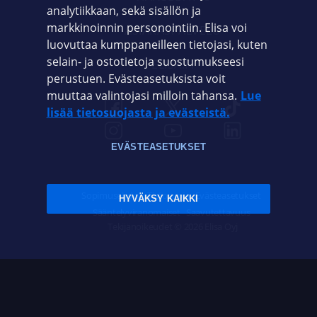
analytiikkaan, sekä sisällön ja
markkinoinnin personointiin. Elisa voi
ASIAKASPALVELU
luovuttaa kumppaneilleen tietojasi, kuten
selain- ja ostotietoja suostumukseesi
ELISA.FI
perustuen. Evästeasetuksista voit
muuttaa valintojasi milloin tahansa.
Lue
lisää tietosuojasta ja evästeistä.
EVÄSTEASETUKSET
Sopimusehdot
Tietosuoja
Evästeasetukset
HYVÄKSY KAIKKI
Sääntelyviranomaiset
Saavutettavuus
Tekijänoikeudet © 2026 Elisa Oyj