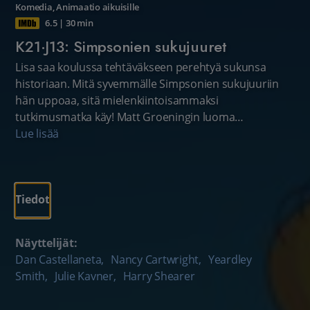
Komedia
,
Animaatio aikuisille
6.5
|
30 min
K21·J13: Simpsonien sukujuuret
Lisa saa koulussa tehtäväkseen perehtyä sukunsa
historiaan. Mitä syvemmälle Simpsonien sukujuuriin
hän uppoaa, sitä mielenkiintoisammaksi
tutkimusmatka käy! Matt Groeningin luoma
amerikkalainen piirrossarja.
Lue lisää
Tiedot
Näyttelijät:
Dan Castellaneta
,
Nancy Cartwright
,
Yeardley
Smith
,
Julie Kavner
,
Harry Shearer