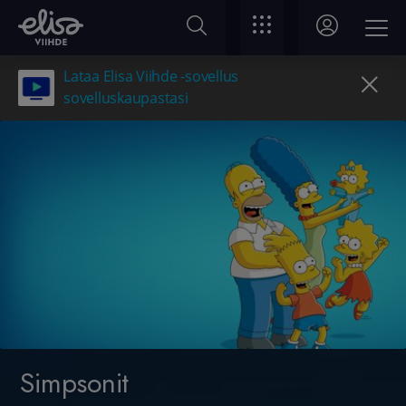
Lataa Elisa Viihde -sovellus
sovelluskaupastasi
Simpsonit