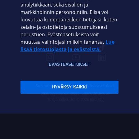
analytiikkaan, sekä sisällön ja
markkinoinnin personointiin. Elisa voi
ASIAKASPALVELU
luovuttaa kumppaneilleen tietojasi, kuten
selain- ja ostotietoja suostumukseesi
ELISA.FI
perustuen. Evästeasetuksista voit
muuttaa valintojasi milloin tahansa.
Lue
lisää tietosuojasta ja evästeistä.
EVÄSTEASETUKSET
Sopimusehdot
Tietosuoja
Evästeasetukset
HYVÄKSY KAIKKI
Sääntelyviranomaiset
Saavutettavuus
Tekijänoikeudet © 2026 Elisa Oyj