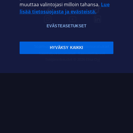
muuttaa valintojasi milloin tahansa.
Lue
lisää tietosuojasta ja evästeistä.
EVÄSTEASETUKSET
Sopimusehdot
Tietosuoja
Evästeasetukset
HYVÄKSY KAIKKI
Sääntelyviranomaiset
Saavutettavuus
Tekijänoikeudet © 2026 Elisa Oyj