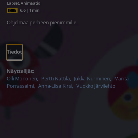
Lapset
,
Animaatio
6.6
|
1 min
Ohjelmaa perheen pienimmille.
Tiedot
Näyttelijät:
Olli Mononen
,
Pertti Nättilä
,
Jukka Nurminen
,
Marita
Porrassalmi
,
Anna-Liisa Kirsi
,
Vuokko Järvilehto