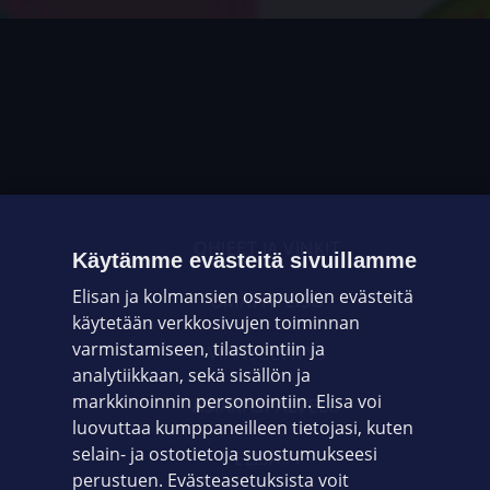
OHJEET JA VINKIT
Käytämme evästeitä sivuillamme
Elisan ja kolmansien osapuolien evästeitä
OMAYHTEISÖ
käytetään verkkosivujen toiminnan
varmistamiseen, tilastointiin ja
VIANSELVITYS
analytiikkaan, sekä sisällön ja
markkinoinnin personointiin. Elisa voi
ASIAKASPALVELU
luovuttaa kumppaneilleen tietojasi, kuten
selain- ja ostotietoja suostumukseesi
ELISA.FI
perustuen. Evästeasetuksista voit