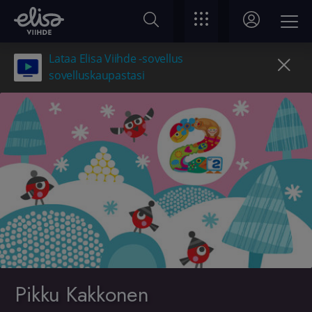
Lataa Elisa Viihde -sovellus
sovelluskaupastasi
Pikku Kakkonen