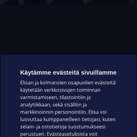
OHJEET JA VINKIT
Käytämme evästeitä sivuillamme
Elisan ja kolmansien osapuolien evästeitä
OMAYHTEISÖ
käytetään verkkosivujen toiminnan
varmistamiseen, tilastointiin ja
VIANSELVITYS
analytiikkaan, sekä sisällön ja
markkinoinnin personointiin. Elisa voi
ASIAKASPALVELU
luovuttaa kumppaneilleen tietojasi, kuten
selain- ja ostotietoja suostumukseesi
ELISA.FI
perustuen. Evästeasetuksista voit