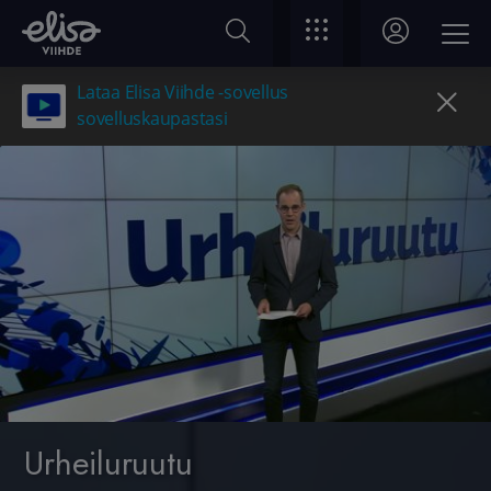
Lataa Elisa Viihde -sovellus
sovelluskaupastasi
Urheiluruutu