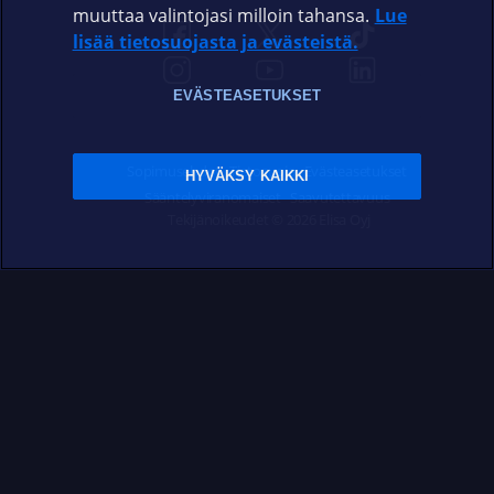
muuttaa valintojasi milloin tahansa.
Lue
lisää tietosuojasta ja evästeistä.
EVÄSTEASETUKSET
Sopimusehdot
Tietosuoja
Evästeasetukset
HYVÄKSY KAIKKI
Sääntelyviranomaiset
Saavutettavuus
Tekijänoikeudet © 2026 Elisa Oyj