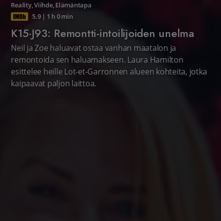
Reality
,
Viihde
,
Elämäntapa
5.9
|
1 h 0 min
K15·J93: Remontti-intoilijoiden unelma
Neil ja Zoe haluavat ostaa vanhan maatalon ja
remontoida sen haluamakseen. Laura Hamilton
esittelee heille Lot-et-Garronnen alueen kohteita, jotka
kaipaavat paljon laittoa.