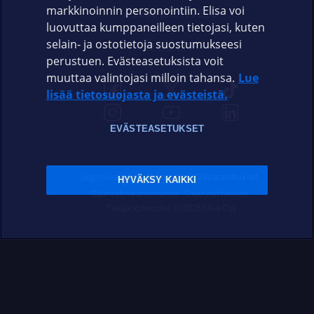
markkinoinnin personointiin. Elisa voi
ASIAKASPALVELU
luovuttaa kumppaneilleen tietojasi, kuten
selain- ja ostotietoja suostumukseesi
ELISA.FI
perustuen. Evästeasetuksista voit
muuttaa valintojasi milloin tahansa.
Lue
lisää tietosuojasta ja evästeistä.
EVÄSTEASETUKSET
Sopimusehdot
Tietosuoja
Evästeasetukset
HYVÄKSY KAIKKI
Sääntelyviranomaiset
Saavutettavuus
Tekijänoikeudet © 2026 Elisa Oyj