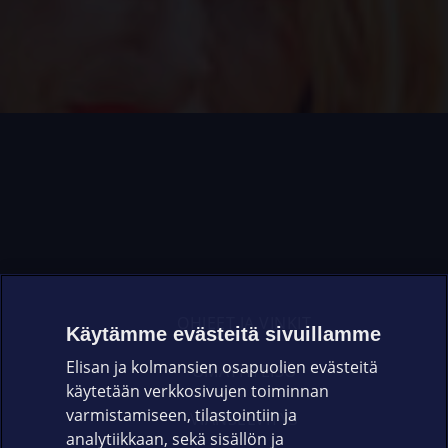
OHJEET JA VINKIT
Käytämme evästeitä sivuillamme
Elisan ja kolmansien osapuolien evästeitä
OMAYHTEISÖ
käytetään verkkosivujen toiminnan
varmistamiseen, tilastointiin ja
VIANSELVITYS
analytiikkaan, sekä sisällön ja