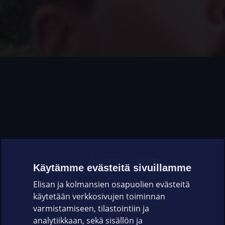
OHJEET JA VINKIT
Käytämme evästeitä sivuillamme
Elisan ja kolmansien osapuolien evästeitä
OMAYHTEISÖ
käytetään verkkosivujen toiminnan
varmistamiseen, tilastointiin ja
VIANSELVITYS
analytiikkaan, sekä sisällön ja