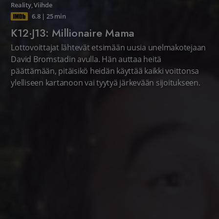
Reality
,
Viihde
6.8
|
25 min
K12·J13: Millionaire Mama
Lottovoittajat lähtevät etsimään uusia unelmakotejaan
David Bromstadin avulla. Hän auttaa heitä
päättämään, pitäisikö heidän käyttää kaikki voittonsa
ylelliseen kartanoon vai tyytyä järkevään sijoitukseen.