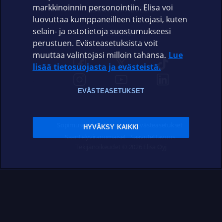
markkinoinnin personointiin. Elisa voi
ASIAKASPALVELU
luovuttaa kumppaneilleen tietojasi, kuten
selain- ja ostotietoja suostumukseesi
ELISA.FI
perustuen. Evästeasetuksista voit
muuttaa valintojasi milloin tahansa.
Lue
lisää tietosuojasta ja evästeistä.
EVÄSTEASETUKSET
Sopimusehdot
Tietosuoja
Evästeasetukset
HYVÄKSY KAIKKI
Sääntelyviranomaiset
Saavutettavuus
Tekijänoikeudet © 2026 Elisa Oyj