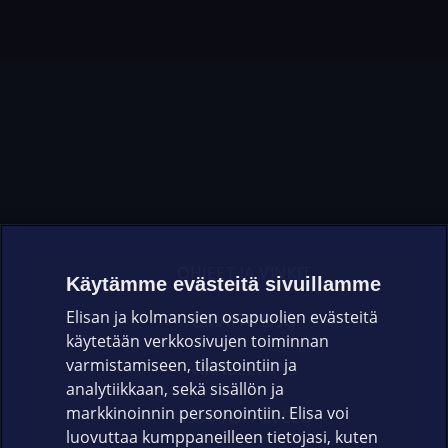
OHJEET JA VINKIT
Käytämme evästeitä sivuillamme
Elisan ja kolmansien osapuolien evästeitä
OMAYHTEISÖ
käytetään verkkosivujen toiminnan
varmistamiseen, tilastointiin ja
VIANSELVITYS
analytiikkaan, sekä sisällön ja
markkinoinnin personointiin. Elisa voi
ASIAKASPALVELU
luovuttaa kumppaneilleen tietojasi, kuten