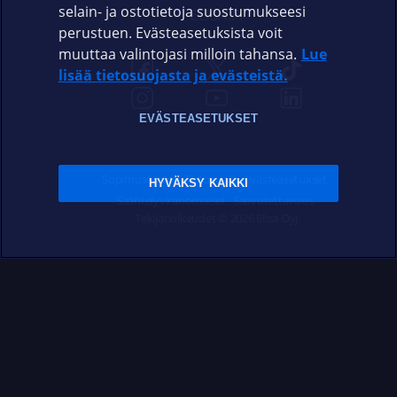
selain- ja ostotietoja suostumukseesi
ELISA.FI
perustuen. Evästeasetuksista voit
muuttaa valintojasi milloin tahansa.
Lue
lisää tietosuojasta ja evästeistä.
EVÄSTEASETUKSET
Sopimusehdot
Tietosuoja
Evästeasetukset
HYVÄKSY KAIKKI
Sääntelyviranomaiset
Saavutettavuus
Tekijänoikeudet © 2026 Elisa Oyj