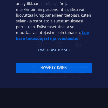
analytiikkaan, sekä sisällön ja
markkinoinnin personointiin. Elisa voi
ASIAKASPALVELU
luovuttaa kumppaneilleen tietojasi, kuten
selain- ja ostotietoja suostumukseesi
ELISA.FI
perustuen. Evästeasetuksista voit
muuttaa valintojasi milloin tahansa.
Lue
lisää tietosuojasta ja evästeistä.
EVÄSTEASETUKSET
Sopimusehdot
Tietosuoja
Evästeasetukset
HYVÄKSY KAIKKI
Sääntelyviranomaiset
Saavutettavuus
Tekijänoikeudet © 2026 Elisa Oyj