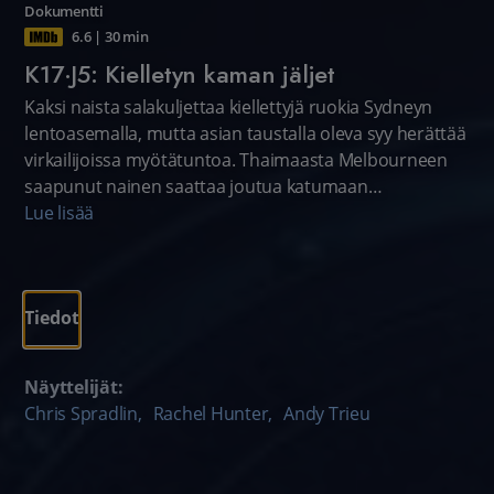
Dokumentti
6.6
|
30 min
K17·J5: Kielletyn kaman jäljet
Kaksi naista salakuljettaa kiellettyjä ruokia Sydneyn
lentoasemalla, mutta asian taustalla oleva syy herättää
virkailijoissa myötätuntoa. Thaimaasta Melbourneen
saapunut nainen saattaa joutua katumaan
matkalaukun lainaamista tuttavaltaan. Melbournen
Lue lisää
lentorahtiterminaalissa tutkitaan arveluttavaa kori- ja
kynttiläpakkausta.
Tiedot
Näyttelijät:
Chris Spradlin
,
Rachel Hunter
,
Andy Trieu