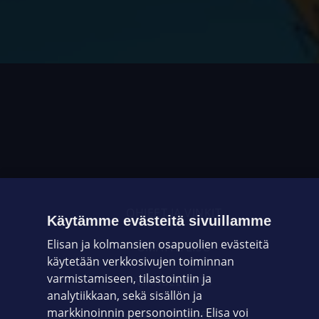
OHJEET JA VINKIT
Käytämme evästeitä sivuillamme
Elisan ja kolmansien osapuolien evästeitä
OMAYHTEISÖ
käytetään verkkosivujen toiminnan
varmistamiseen, tilastointiin ja
VIANSELVITYS
analytiikkaan, sekä sisällön ja
markkinoinnin personointiin. Elisa voi
ASIAKASPALVELU