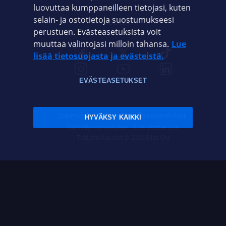
luovuttaa kumppaneilleen tietojasi, kuten
selain- ja ostotietoja suostumukseesi
ELISA.FI
perustuen. Evästeasetuksista voit
muuttaa valintojasi milloin tahansa.
Lue
lisää tietosuojasta ja evästeistä.
EVÄSTEASETUKSET
Sopimusehdot
Tietosuoja
Evästeasetukset
HYVÄKSY KAIKKI
Sääntelyviranomaiset
Saavutettavuus
Tekijänoikeudet © 2026 Elisa Oyj