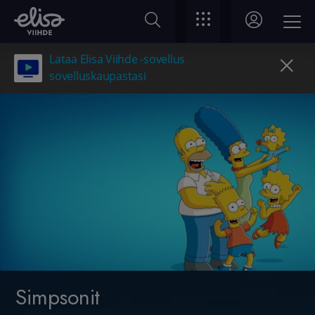
Lataa Elisa Viihde -sovellus
sovelluskaupastasi
Simpsonit