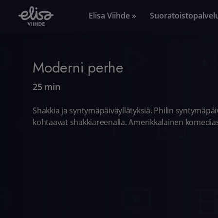
Elisa Viihde »
Suoratoistopalvel
Moderni perhe
25 min
Shakkia ja syntymäpäiväyllätyksiä. Philin syntymäpäi
kohtaavat shakkiareenalla. Amerikkalainen komedias