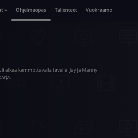
ut »
Ohjelmaopas
Tallenteet
Vuokraamo
vä alkaa kammottavalla tavalla. Jay ja Manny
arja.