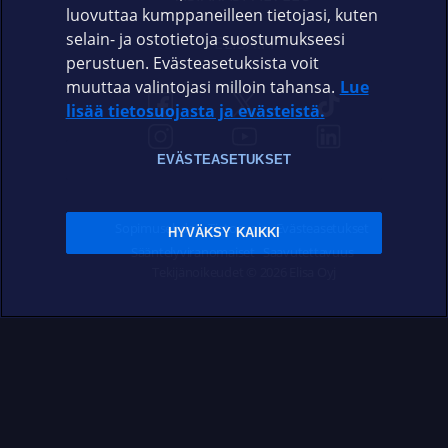
luovuttaa kumppaneilleen tietojasi, kuten
selain- ja ostotietoja suostumukseesi
ELISA.FI
perustuen. Evästeasetuksista voit
muuttaa valintojasi milloin tahansa.
Lue
lisää tietosuojasta ja evästeistä.
EVÄSTEASETUKSET
Sopimusehdot
Tietosuoja
Evästeasetukset
HYVÄKSY KAIKKI
Sääntelyviranomaiset
Saavutettavuus
Tekijänoikeudet © 2026 Elisa Oyj