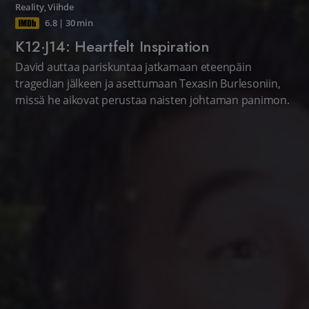
Reality
,
Viihde
6.8
|
30 min
K12·J14: Heartfelt Inspiration
David auttaa pariskuntaa jatkamaan eteenpäin
tragedian jälkeen ja asettumaan Texasin Burlesoniin,
missä he aikovat perustaa naisten johtaman panimon.