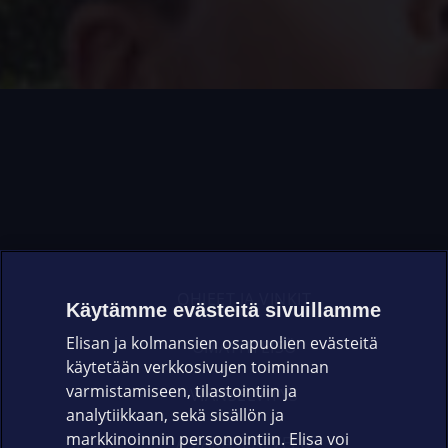
OHJEET JA VINKIT
Käytämme evästeitä sivuillamme
Elisan ja kolmansien osapuolien evästeitä
OMAYHTEISÖ
käytetään verkkosivujen toiminnan
varmistamiseen, tilastointiin ja
VIANSELVITYS
analytiikkaan, sekä sisällön ja
markkinoinnin personointiin. Elisa voi
ASIAKASPALVELU