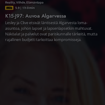
Reality
,
Viihde
,
Elämäntapa
5.9
|
1 h 0 min
K15·J97: Auvoa Algarvessa
Lesley ja Clive etsivät läntisestä Algarvesta loma-
asuntoa, johon lapset ja lapsenlapsetkin mahtuvat.
Näköalat ja palvelut ovat pariskunnalle tärkeitä, mutta
rajallinen budjetti tarkoittaa kompromisseja.