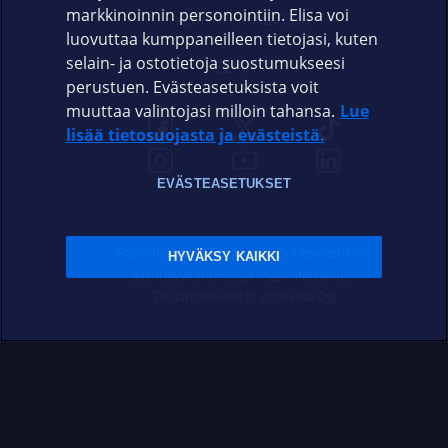
markkinoinnin personointiin. Elisa voi
ASIAKASPALVELU
luovuttaa kumppaneilleen tietojasi, kuten
selain- ja ostotietoja suostumukseesi
ELISA.FI
perustuen. Evästeasetuksista voit
muuttaa valintojasi milloin tahansa.
Lue
lisää tietosuojasta ja evästeistä.
EVÄSTEASETUKSET
Sopimusehdot
Tietosuoja
Evästeasetukset
HYVÄKSY KAIKKI
Sääntelyviranomaiset
Saavutettavuus
Tekijänoikeudet © 2026 Elisa Oyj