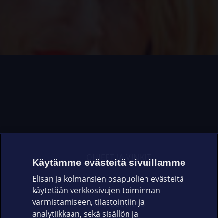
OHJEET JA VINKIT
Käytämme evästeitä sivuillamme
Elisan ja kolmansien osapuolien evästeitä
OMAYHTEISÖ
käytetään verkkosivujen toiminnan
varmistamiseen, tilastointiin ja
VIANSELVITYS
analytiikkaan, sekä sisällön ja