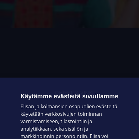
OHJEET JA VINKIT
Käytämme evästeitä sivuillamme
Elisan ja kolmansien osapuolien evästeitä
OMAYHTEISÖ
käytetään verkkosivujen toiminnan
varmistamiseen, tilastointiin ja
VIANSELVITYS
analytiikkaan, sekä sisällön ja
markkinoinnin personointiin. Elisa voi
ASIAKASPALVELU