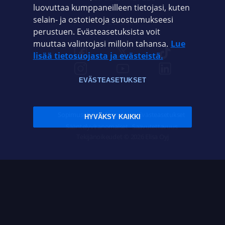
luovuttaa kumppaneilleen tietojasi, kuten
selain- ja ostotietoja suostumukseesi
ELISA.FI
perustuen. Evästeasetuksista voit
muuttaa valintojasi milloin tahansa.
Lue
lisää tietosuojasta ja evästeistä.
EVÄSTEASETUKSET
Sopimusehdot
Tietosuoja
Evästeasetukset
HYVÄKSY KAIKKI
Sääntelyviranomaiset
Saavutettavuus
Tekijänoikeudet © 2026 Elisa Oyj