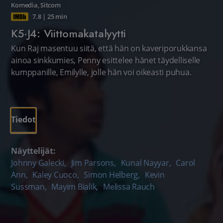
Komedia
,
Sitcom
7.8
|
25 min
K5·J4: Viittomakatalyytti
Kun Raj masentuu siitä, että hän on kaveriporukkansa
ainoa sinkkumies, Penny esittelee hänet täydelliselle
kumppanille, Emilylle, jolle hän voi oikeasti puhua.
Tiedot
Näyttelijät:
Johnny Galecki
,
Jim Parsons
,
Kunal Nayyar
,
Carol
Ann
,
Kaley Cuoco
,
Simon Helberg
,
Kevin
Sussman
,
Mayim Bialik
,
Melissa Rauch