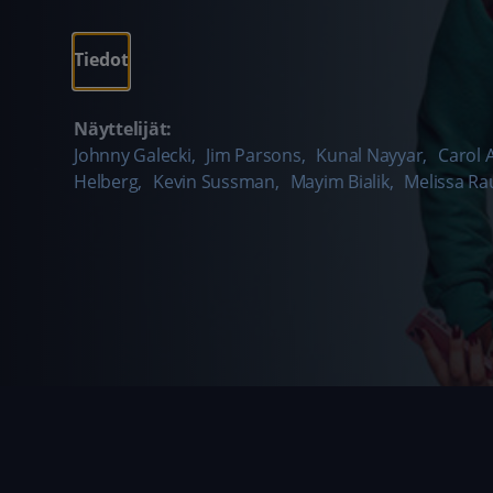
Tiedot
Näyttelijät:
Johnny Galecki
,
Jim Parsons
,
Kunal Nayyar
,
Carol 
Helberg
,
Kevin Sussman
,
Mayim Bialik
,
Melissa Ra