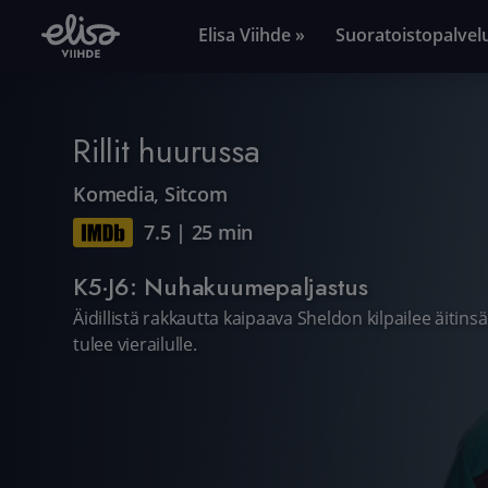
Elisa Viihde »
Suoratoistopalvel
Rillit huurussa
Komedia
,
Sitcom
7.5
|
25 min
K5·J6: Nuhakuumepaljastus
Äidillistä rakkautta kaipaava Sheldon kilpailee äiti
tulee vierailulle.