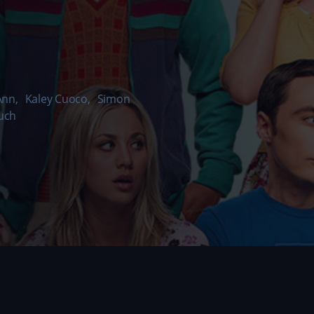
Ann
,
Kaley Cuoco
,
Simon
uch