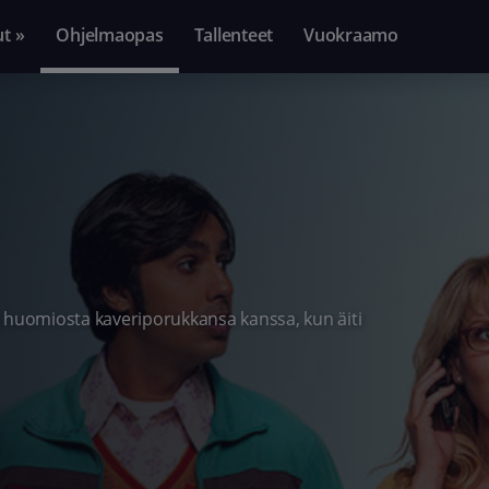
ut »
Ohjelmaopas
Tallenteet
Vuokraamo
nsä huomiosta kaveriporukkansa kanssa, kun äiti