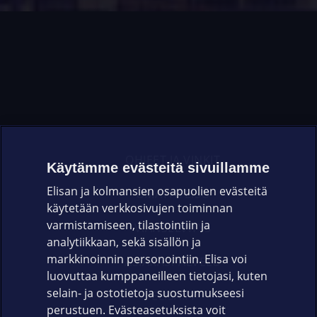
OHJEET JA VINKIT
Käytämme evästeitä sivuillamme
Elisan ja kolmansien osapuolien evästeitä
OMAYHTEISÖ
käytetään verkkosivujen toiminnan
varmistamiseen, tilastointiin ja
VIANSELVITYS
analytiikkaan, sekä sisällön ja
markkinoinnin personointiin. Elisa voi
ASIAKASPALVELU
luovuttaa kumppaneilleen tietojasi, kuten
selain- ja ostotietoja suostumukseesi
ELISA.FI
perustuen. Evästeasetuksista voit