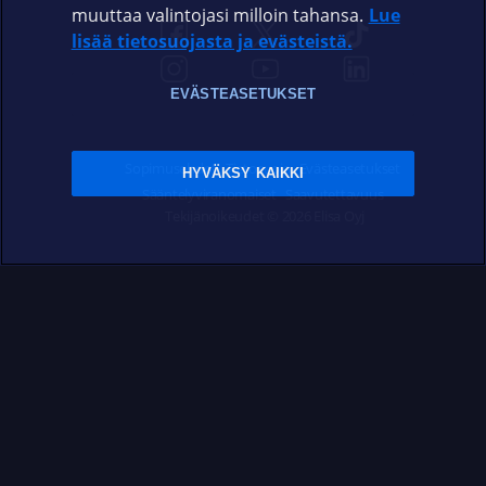
muuttaa valintojasi milloin tahansa.
Lue
lisää tietosuojasta ja evästeistä.
EVÄSTEASETUKSET
Sopimusehdot
Tietosuoja
Evästeasetukset
HYVÄKSY KAIKKI
Sääntelyviranomaiset
Saavutettavuus
Tekijänoikeudet © 2026 Elisa Oyj