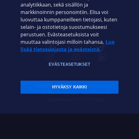
analytiikkaan, sekä sisällön ja
markkinoinnin personointiin. Elisa voi
ASIAKASPALVELU
luovuttaa kumppaneilleen tietojasi, kuten
selain- ja ostotietoja suostumukseesi
ELISA.FI
perustuen. Evästeasetuksista voit
muuttaa valintojasi milloin tahansa.
Lue
lisää tietosuojasta ja evästeistä.
EVÄSTEASETUKSET
Sopimusehdot
Tietosuoja
Evästeasetukset
HYVÄKSY KAIKKI
Sääntelyviranomaiset
Saavutettavuus
Tekijänoikeudet © 2026 Elisa Oyj