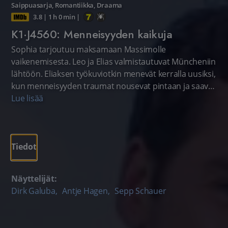
Saippuasarja
,
Romantiikka
,
Draama
3.8
|
1 h 0 min
|
K1·J4560: Menneisyyden kaikuja
Sophia tarjoutuu maksamaan Massimolle
vaikenemisesta. Leo ja Elias valmistautuvat Müncheniin
lähtöön. Eliaksen työkuviotkin menevät kerralla uusiksi,
kun menneisyyden traumat nousevat pintaan ja saavat
aikaan rajun reaktion.
Lue lisää
Tiedot
Näyttelijät:
Dirk Galuba
,
Antje Hagen
,
Sepp Schauer