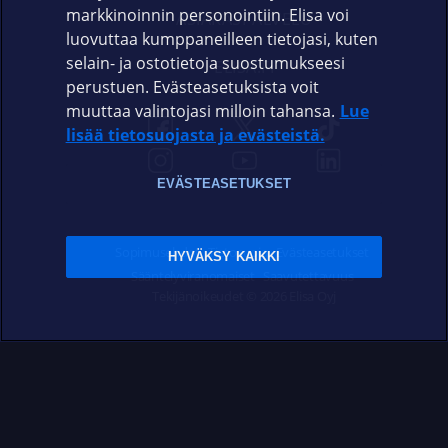
markkinoinnin personointiin. Elisa voi
ASIAKASPALVELU
luovuttaa kumppaneilleen tietojasi, kuten
selain- ja ostotietoja suostumukseesi
ELISA.FI
perustuen. Evästeasetuksista voit
muuttaa valintojasi milloin tahansa.
Lue
lisää tietosuojasta ja evästeistä.
EVÄSTEASETUKSET
Sopimusehdot
Tietosuoja
Evästeasetukset
HYVÄKSY KAIKKI
Sääntelyviranomaiset
Saavutettavuus
Tekijänoikeudet © 2026 Elisa Oyj