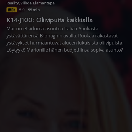
Reality
,
Viihde
,
Elämäntapa
5.9
|
55 min
K14·J100: Oliivipuita kaikkialla
Marion etsii loma-asuntoa Italian Apuliasta
ystävättärensä Bronaghin avulla. Ruokaa rakastavat
ystävykset hurmaantuvat alueen lukuisista oliivipuista.
Löytyykö Marionille hänen budjettiinsa sopiva asunto?