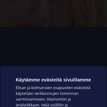
OHJEET JA VINKIT
Käytämme evästeitä sivuillamme
Elisan ja kolmansien osapuolien evästeitä
OMAYHTEISÖ
käytetään verkkosivujen toiminnan
varmistamiseen, tilastointiin ja
VIANSELVITYS
analytiikkaan, sekä sisällön ja