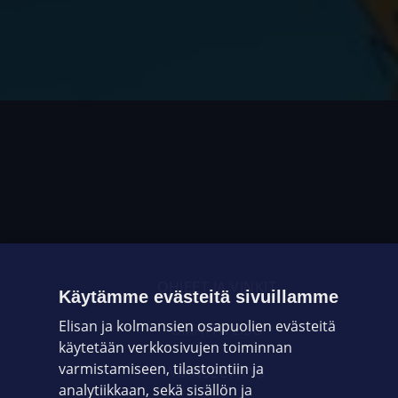
OHJEET JA VINKIT
Käytämme evästeitä sivuillamme
Elisan ja kolmansien osapuolien evästeitä
OMAYHTEISÖ
käytetään verkkosivujen toiminnan
varmistamiseen, tilastointiin ja
VIANSELVITYS
analytiikkaan, sekä sisällön ja