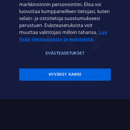
markkinoinnin personointiin. Elisa voi
ASIAKASPALVELU
luovuttaa kumppaneilleen tietojasi, kuten
selain- ja ostotietoja suostumukseesi
ELISA.FI
perustuen. Evästeasetuksista voit
muuttaa valintojasi milloin tahansa.
Lue
lisää tietosuojasta ja evästeistä.
EVÄSTEASETUKSET
Sopimusehdot
Tietosuoja
Evästeasetukset
HYVÄKSY KAIKKI
Sääntelyviranomaiset
Saavutettavuus
Tekijänoikeudet © 2026 Elisa Oyj