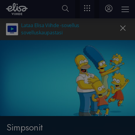
Lataa Elisa Viihde -sovellus
sovelluskaupastasi
Simpsonit