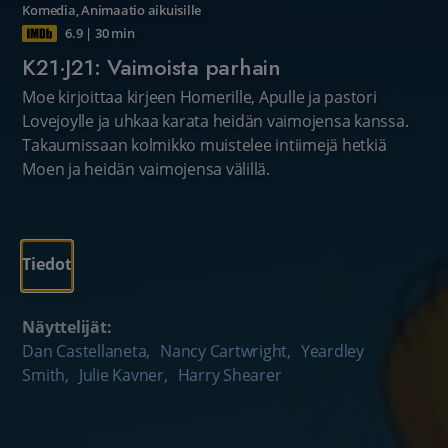
Komedia
,
Animaatio aikuisille
6.9
|
30 min
K21·J21: Vaimoista parhain
Moe kirjoittaa kirjeen Homerille, Apulle ja pastori
Lovejoylle ja uhkaa karata heidän vaimojensa kanssa.
Takaumissaan kolmikko muistelee intiimejä hetkiä
Moen ja heidän vaimojensa välillä.
Tiedot
Näyttelijät:
Dan Castellaneta
,
Nancy Cartwright
,
Yeardley
Smith
,
Julie Kavner
,
Harry Shearer