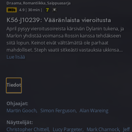
Draama
,
Romantiikka
,
Saippuasarja
4.9
|
30 min
|
K56·J10239: Vääränlaista vieroitusta
April pysyy vieroitusoireista kärsivän Dylanin tukena, ja
Marlon yhdistää voimansa Rossin kanssa tehdäkseen
siitä lopun. Keinot eivät välttämättä ole parhaat
mahdolliset. Steph vaatii sitkeästi vastauksia ukkinsa
kohtalosta.
Lue lisää
Tiedot
Ohjaajat:
Martin Gooch
,
Simon Ferguson
,
Alan Wareing
Näyttelijät:
Christopher Chittell
,
Lucy Pargeter
,
Mark Charnock
,
Jeff