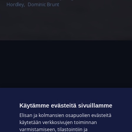
Hordley
,
Dominic Brunt
OHJEET JA VINKIT
Käytämme evästeitä sivuillamme
Elisan ja kolmansien osapuolien evästeitä
OMAYHTEISÖ
käytetään verkkosivujen toiminnan
varmistamiseen, tilastointiin ja
VIANSELVITYS