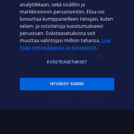
analytiikkaan, sekä sisällön ja
markkinoinnin personointiin. Elisa voi
ASIAKASPALVELU
luovuttaa kumppaneilleen tietojasi, kuten
selain- ja ostotietoja suostumukseesi
ELISA.FI
perustuen. Evästeasetuksista voit
muuttaa valintojasi milloin tahansa.
Lue
lisää tietosuojasta ja evästeistä.
EVÄSTEASETUKSET
Sopimusehdot
Tietosuoja
Evästeasetukset
HYVÄKSY KAIKKI
Sääntelyviranomaiset
Saavutettavuus
Tekijänoikeudet © 2026 Elisa Oyj