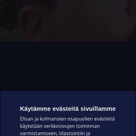
OHJEET JA VINKIT
Käytämme evästeitä sivuillamme
Elisan ja kolmansien osapuolien evästeitä
OMAYHTEISÖ
käytetään verkkosivujen toiminnan
varmistamiseen, tilastointiin ja
VIANSELVITYS