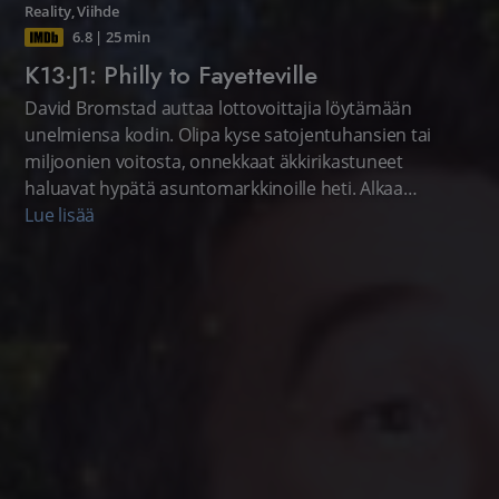
Reality
,
Viihde
6.8
|
25 min
K13·J1: Philly to Fayetteville
David Bromstad auttaa lottovoittajia löytämään
unelmiensa kodin. Olipa kyse satojentuhansien tai
miljoonien voitosta, onnekkaat äkkirikastuneet
haluavat hypätä asuntomarkkinoille heti. Alkaa
uusintana.
Lue lisää