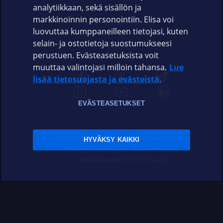
analytiikkaan, sekä sisällön ja
markkinoinnin personointiin. Elisa voi
ASIAKASPALVELU
luovuttaa kumppaneilleen tietojasi, kuten
selain- ja ostotietoja suostumukseesi
ELISA.FI
perustuen. Evästeasetuksista voit
muuttaa valintojasi milloin tahansa.
Lue
lisää tietosuojasta ja evästeistä.
EVÄSTEASETUKSET
Sopimusehdot
Tietosuoja
Evästeasetukset
HYVÄKSY KAIKKI
Sääntelyviranomaiset
Saavutettavuus
Tekijänoikeudet © 2026 Elisa Oyj